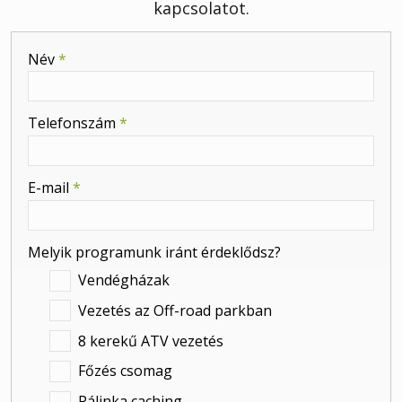
kapcsolatot.
-
Név
*
-
Telefonszám
*
-
E-mail
*
-
Melyik programunk iránt érdeklődsz?
Vendégházak
Vezetés az Off-road parkban
-
8 kerekű ATV vezetés
Főzés csomag
-
Pálinka caching